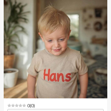
0
(
0
)