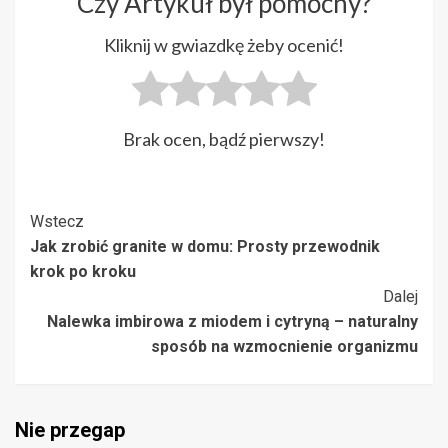
Czy Artykuł był pomocny?
Kliknij w gwiazdkę żeby ocenić!
Brak ocen, bądź pierwszy!
Post
Wstecz
Jak zrobić granite w domu: Prosty przewodnik
Navigation
krok po kroku
Dalej
Nalewka imbirowa z miodem i cytryną – naturalny
sposób na wzmocnienie organizmu
Nie przegap