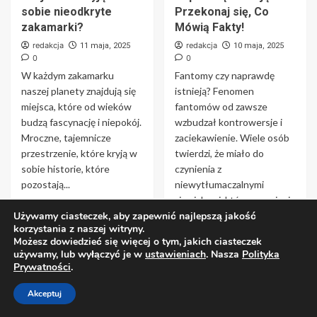
sobie nieodkryte
Przekonaj się, Co
zakamarki?
Mówią Fakty!
redakcja
redakcja
11 maja, 2025
10 maja, 2025
0
0
W każdym zakamarku
Fantomy czy naprawdę
naszej planety znajdują się
istnieją? Fenomen
miejsca, które od wieków
fantomów od zawsze
budzą fascynację i niepokój.
wzbudzał kontrowersje i
Mroczne, tajemnicze
zaciekawienie. Wiele osób
przestrzenie, które kryją w
twierdzi, że miało do
sobie historie, które
czynienia z
pozostają...
niewytłumaczalnymi
zjawiskami, które przypisuje
Czytaj
Używamy ciasteczek, aby zapewnić najlepszą jakość
się...
korzystania z naszej witryny.
Czytaj
Możesz dowiedzieć się więcej o tym, jakich ciasteczek
używamy, lub wyłączyć je w
ustawieniach
. Nasza
Polityka
Prywatności
.
Akceptuj