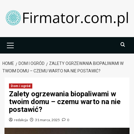
Skip
to
content
Primary
Menu
HOME
DOM I OGRÓD
ZALETY OGRZEWANIA BIOPALIWAMI W
TWOIM DOMU – CZEMU WARTO NA NIE POSTAWIĆ?
Dom i ogród
Zalety ogrzewania biopaliwami w
twoim domu – czemu warto na nie
postawić?
redakcja
31 marca, 2025
0