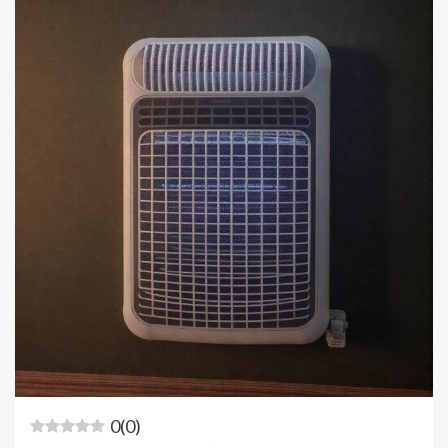
0
(
0
)