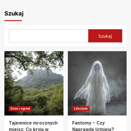
Szukaj
Szukaj
Dom i ogród
Lifestyle
Tajemnice mrocznych
Fantomy – Czy
miejsc: Co kryją w
Naprawdę Istnieją?