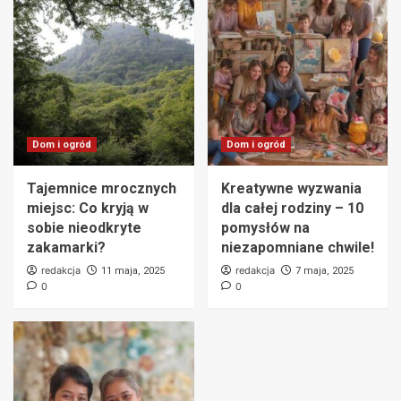
Dom i ogród
Dom i ogród
Tajemnice mrocznych
Kreatywne wyzwania
miejsc: Co kryją w
dla całej rodziny – 10
sobie nieodkryte
pomysłów na
zakamarki?
niezapomniane chwile!
redakcja
redakcja
11 maja, 2025
7 maja, 2025
0
0