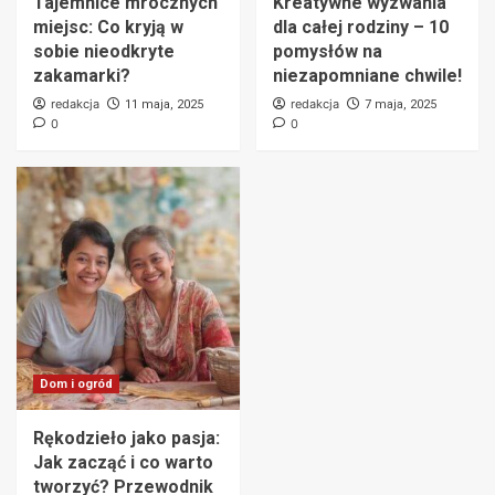
Tajemnice mrocznych
Kreatywne wyzwania
miejsc: Co kryją w
dla całej rodziny – 10
sobie nieodkryte
pomysłów na
zakamarki?
niezapomniane chwile!
redakcja
redakcja
11 maja, 2025
7 maja, 2025
0
0
Dom i ogród
Rękodzieło jako pasja:
Jak zacząć i co warto
tworzyć? Przewodnik