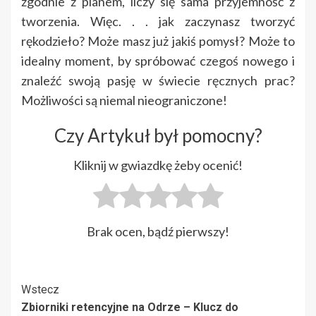
zgodnie z planem, liczy się sama przyjemność z
tworzenia. Więc. . . jak zaczynasz tworzyć
rękodzieło? Może masz już jakiś pomysł? Może to
idealny moment, by spróbować czegoś nowego i
znaleźć swoją pasję w świecie ręcznych prac?
Możliwości są niemal nieograniczone!
Czy Artykuł był pomocny?
Kliknij w gwiazdkę żeby ocenić!
Brak ocen, bądź pierwszy!
Post
Wstecz
Zbiorniki retencyjne na Odrze – Klucz do
Navigation