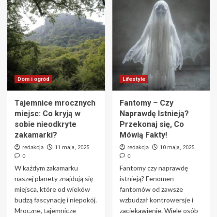
Dom i ogród
Lifestyle
Tajemnice mrocznych
Fantomy – Czy
miejsc: Co kryją w
Naprawdę Istnieją?
sobie nieodkryte
Przekonaj się, Co
zakamarki?
Mówią Fakty!
redakcja
redakcja
11 maja, 2025
10 maja, 2025
0
0
W każdym zakamarku
Fantomy czy naprawdę
naszej planety znajdują się
istnieją? Fenomen
miejsca, które od wieków
fantomów od zawsze
budzą fascynację i niepokój.
wzbudzał kontrowersje i
Mroczne, tajemnicze
zaciekawienie. Wiele osób