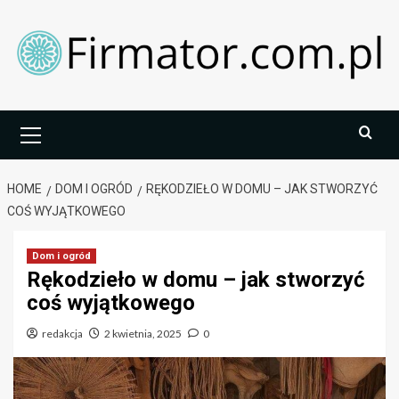
Skip
to
content
Primary
Menu
HOME
DOM I OGRÓD
RĘKODZIEŁO W DOMU – JAK STWORZYĆ
COŚ WYJĄTKOWEGO
Dom i ogród
Rękodzieło w domu – jak stworzyć
coś wyjątkowego
redakcja
2 kwietnia, 2025
0