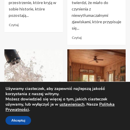
przestrzenie, które kryją w
twierdzi, że miało do
sobie historie, które
czynienia z
pozostają...
niewytłumaczalnymi
zjawiskami, które przypisuje
Czytaj
się...
Czytaj
Używamy ciasteczek, aby zapewnić najlepszą jakość
korzystania z naszej witryny.
Możesz dowiedzieć się więcej o tym, jakich ciasteczek
używamy, lub wyłączyć je w
ustawieniach
. Nasza
Polityka
Lifestyle
Lifestyle
Prywatności
.
Oczyszczenie
Przytulne wnętrza:
Akceptuj
energetyczne: Jak
Jak urządzić dom