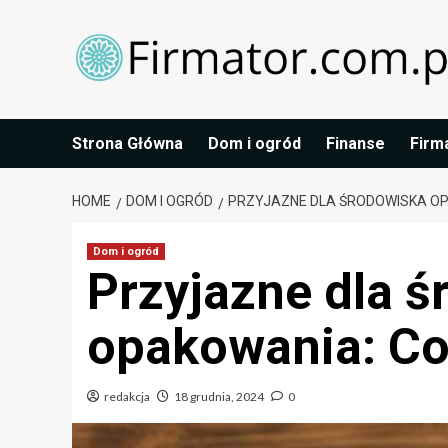
Skip
to
content
Strona Główna
Dom i ogród
Finanse
Firm
HOME
DOM I OGRÓD
PRZYJAZNE DLA ŚRODOWISKA OP
Dom i ogród
Przyjazne dla 
opakowania: Co
redakcja
18 grudnia, 2024
0