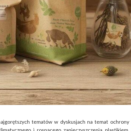
 najgorętszych tematów w dyskusjach na temat ochrony
limatycznego i rosnącego zanieczyszczenia plastikiem,