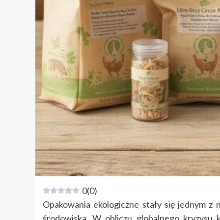
0
(
0
)
Opakowania ekologiczne stały się jednym z
środowiska. W obliczu globalnego kryzysu k