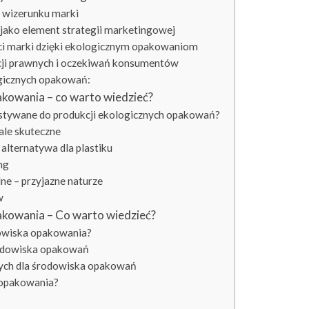
 wizerunku marki
jako element strategii marketingowej
ści marki dzięki ekologicznym opakowaniom
cji prawnych i oczekiwań konsumentów
ogicznych opakowań:
akowania – co warto wiedzieć?
ystywane do produkcji ekologicznych opakowań?
 ale skuteczne
 alternatywa dla plastiku
ing
ne – przyjazne naturze
w
akowania – Co warto wiedzieć?
dowiska opakowania?
rodowiska opakowań
nych dla środowiska opakowań
 opakowania?