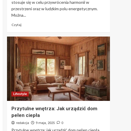
stosuje się w celu przywrócenia harmonii w
przestrzeni oraz w ludzkim polu energetycznym.
Można...
Czytaj
Lifestyle
Przytulne wnętrza: Jak urządzić dom
pełen ciepła
redakcja
0
9 maja, 2025
Przytulne wnętrza: jak urządzić dom pełen ciepła