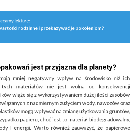
lecamy lekturę:
wartości rodzinne i przekazywać je pokoleniom?
pakowań jest przyjazna dla planety?
 mają mniej negatywny wpływ na środowisko niż ich
a tych materiałów nie jest wolna od konsekwencji
tików wiąże się z wykorzystywaniem dużej ilości zasobów
 związanych z nadmiernym zużyciem wody, nawozów oraz
ioplastików mogą wpływać na zmianę użytkowania gruntów,
rzypadku papieru, choć jest to materiał biodegradowalny,
ody i energii. Warto również zauważyć, że papierowe