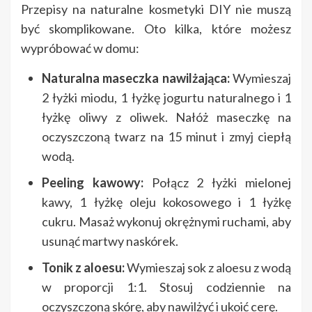
Przepisy na naturalne kosmetyki DIY nie muszą
być skomplikowane. Oto kilka, które możesz
wypróbować w domu:
Naturalna maseczka nawilżająca:
Wymieszaj
2 łyżki miodu, 1 łyżkę jogurtu naturalnego i 1
łyżkę oliwy z oliwek. Nałóż maseczkę na
oczyszczoną twarz na 15 minut i zmyj ciepłą
wodą.
Peeling kawowy:
Połącz 2 łyżki mielonej
kawy, 1 łyżkę oleju kokosowego i 1 łyżkę
cukru. Masaż wykonuj okrężnymi ruchami, aby
usunąć martwy naskórek.
Tonik z aloesu:
Wymieszaj sok z aloesu z wodą
w proporcji 1:1. Stosuj codziennie na
oczyszczoną skórę, aby nawilżyć i ukoić cerę.