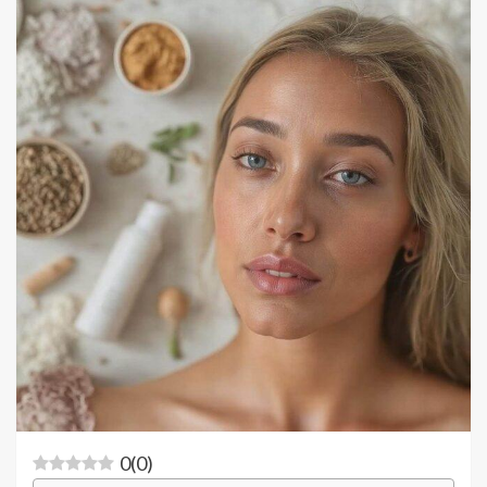
0
(
0
)