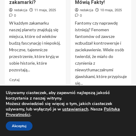
zakamarki?
Mówią Fakty!
redakcja
redakcja
11 maja, 2025
10 maja, 2025
0
0
W każdym zakamarku
Fantomy czy naprawdę
naszej planety znajdują się
istnieją? Fenomen
miejsca, które od wieków
fantomów od zawsze
budzą fascynację i niepokój.
wzbudzał kontrowersje i
Mroczne, tajemnicze
zaciekawienie. Wiele osób
przestrzenie, które kryją w
twierdzi, że miało do
sobie historie, które
czynienia z
pozostają...
niewytłumaczalnymi
zjawiskami, które przypisuje
Czytaj
się...
Używamy ciasteczek, aby zapewnić najlepszą jakość
Czytaj
korzystania z naszej witryny.
Możesz dowiedzieć się więcej o tym, jakich ciasteczek
używamy, lub wyłączyć je w
ustawieniach
. Nasza
Polityka
Prywatności
.
Akceptuj