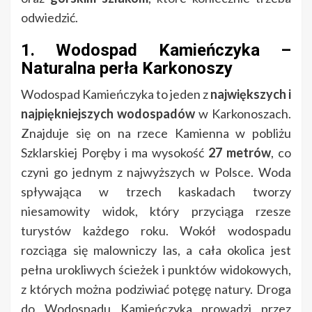
odwiedzić.
1. Wodospad Kamieńczyka –
Naturalna perła Karkonoszy
Wodospad Kamieńczyka to jeden z
największych i
najpiękniejszych wodospadów
w Karkonoszach.
Znajduje się on na rzece Kamienna w pobliżu
Szklarskiej Poręby i ma wysokość
27 metrów
, co
czyni go jednym z najwyższych w Polsce. Woda
spływająca w trzech kaskadach tworzy
niesamowity widok, który przyciąga rzesze
turystów każdego roku. Wokół wodospadu
rozciąga się malowniczy las, a cała okolica jest
pełna urokliwych ścieżek i punktów widokowych,
z których można podziwiać potęgę natury. Droga
do Wodospadu Kamieńczyka prowadzi przez