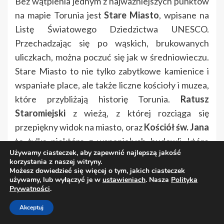
Bez wątpienia jednym z najważniejszych punktów
na mapie Torunia jest
Stare Miasto
, wpisane na
Listę Światowego Dziedzictwa UNESCO.
Przechadzając się po wąskich, brukowanych
uliczkach, można poczuć się jak w średniowieczu.
Stare Miasto to nie tylko zabytkowe kamienice i
wspaniałe place, ale także liczne kościoły i muzea,
które przybliżają historię Torunia.
Ratusz
Staromiejski
z wieżą, z której rozciąga się
przepiękny widok na miasto, oraz
Kościół św. Jana
to tylko niektóre z wspaniałych budowli, które
Używamy ciasteczek, aby zapewnić najlepszą jakość
warto zobaczyć. Na uwagę zasługuje również
korzystania z naszej witryny.
Zamek Krzyżacki
, który jest jednym z najlepiej
Możesz dowiedzieć się więcej o tym, jakich ciasteczek
używamy, lub wyłączyć je w
ustawieniach
. Nasza
Polityka
zachowanych średniowiecznych zamków w
Prywatności
.
Polsce. Zamek, który był niegdyś siedzibą zakonu
Akceptuj
krzyżackiego, obecnie pełni funkcję muzealną,