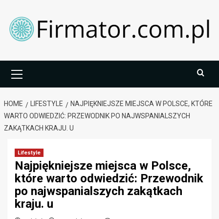
Skip
to
content
Primary
Menu
HOME
LIFESTYLE
NAJPIĘKNIEJSZE MIEJSCA W POLSCE, KTÓRE
WARTO ODWIEDZIĆ: PRZEWODNIK PO NAJWSPANIALSZYCH
ZAKĄTKACH KRAJU. U
Lifestyle
Najpiękniejsze miejsca w Polsce,
które warto odwiedzić: Przewodnik
po najwspanialszych zakątkach
kraju. u