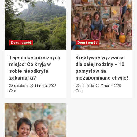
Dom i ogród
Dom i ogród
Tajemnice mrocznych
Kreatywne wyzwania
miejsc: Co kryją w
dla całej rodziny – 10
sobie nieodkryte
pomysłów na
zakamarki?
niezapomniane chwile!
redakcja
redakcja
11 maja, 2025
7 maja, 2025
0
0