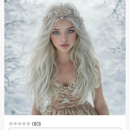
0
(
0
)