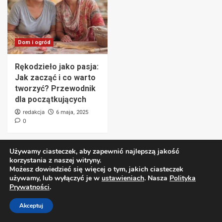
Dom i ogród
Rękodzieło jako pasja:
Jak zacząć i co warto
tworzyć? Przewodnik
dla początkujących
redakcja
6 maja, 2025
0
Używamy ciasteczek, aby zapewnić najlepszą jakość
korzystania z naszej witryny.
Możesz dowiedzieć się więcej o tym, jakich ciasteczek
Dodaj komentarz
używamy, lub wyłączyć je w
ustawieniach
. Nasza
Polityka
Prywatności
.
Twój adres e-mail nie zostanie opublikowany.
Akceptuj
Wymagane pola są oznaczone
*