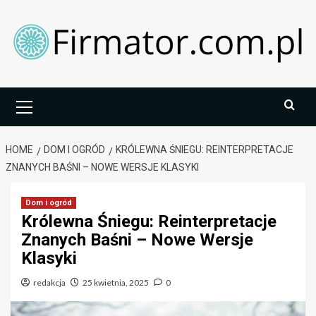
Skip
to
content
Primary
Menu
HOME
DOM I OGRÓD
KRÓLEWNA ŚNIEGU: REINTERPRETACJE
ZNANYCH BAŚNI – NOWE WERSJE KLASYKI
Dom i ogród
Królewna Śniegu: Reinterpretacje
Znanych Baśni – Nowe Wersje
Klasyki
redakcja
25 kwietnia, 2025
0