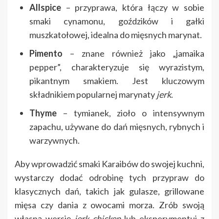
Allspice
– przyprawa, która łączy w sobie
smaki cynamonu, goździków i gałki
muszkatołowej, idealna do mięsnych marynat.
Pimento
– znane również jako „jamaika
pepper”, charakteryzuje się wyrazistym,
pikantnym smakiem. Jest kluczowym
składnikiem popularnej marynaty
jerk
.
Thyme
– tymianek, zioło o intensywnym
zapachu, używane do dań mięsnych, rybnych i
warzywnych.
Aby wprowadzić smaki Karaibów do swojej kuchni,
wystarczy dodać odrobinę tych przypraw do
klasycznych dań, takich jak gulasze, grillowane
mięsa czy dania z owocami morza. Zrób swoją
własną wersję
jerk chicken
lub eksperymentuj z