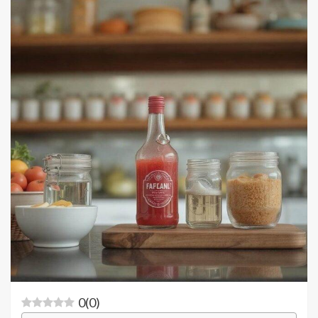
0
(
0
)