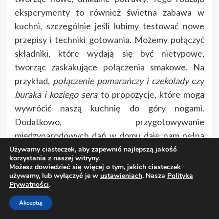
eksperymenty to również świetna zabawa w
kuchni, szczególnie jeśli lubimy testować nowe
przepisy i techniki gotowania. Możemy połączyć
składniki, które wydają się być nietypowe,
tworząc zaskakujące połączenia smakowe. Na
przykład,
połączenie pomarańczy i czekolady
czy
buraka i koziego sera
to propozycje, które mogą
wywrócić naszą kuchnię do góry nogami.
Dodatkowo, przygotowywanie
międzynarodowych dań w domu daje nam pełną
kontrolę nad składnikami, co pozwala na
Używamy ciasteczek, aby zapewnić najlepszą jakość
korzystania z naszej witryny.
dostosowanie potraw do własnych preferencji
Możesz dowiedzieć się więcej o tym, jakich ciasteczek
używamy, lub wyłączyć je w
ustawieniach
. Nasza
Polityka
smakowych.
Prywatności
.
4. Kultura, tradycja i podróże
Akceptuj
kulinarne