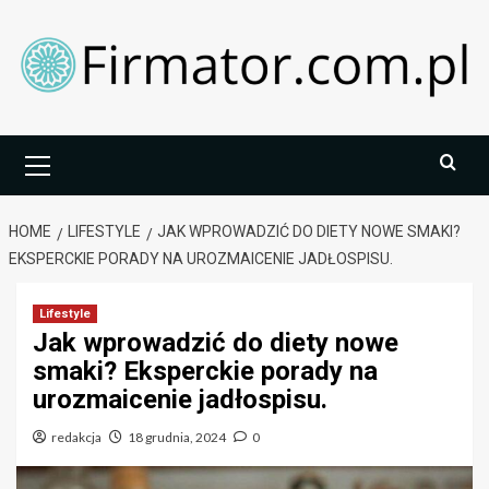
Skip
to
content
Primary
Menu
HOME
LIFESTYLE
JAK WPROWADZIĆ DO DIETY NOWE SMAKI?
EKSPERCKIE PORADY NA UROZMAICENIE JADŁOSPISU.
Lifestyle
Jak wprowadzić do diety nowe
smaki? Eksperckie porady na
urozmaicenie jadłospisu.
redakcja
18 grudnia, 2024
0