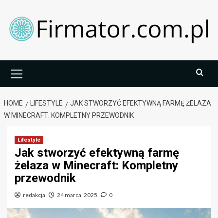
Skip
to
content
Primary
Menu
HOME
LIFESTYLE
JAK STWORZYĆ EFEKTYWNĄ FARMĘ ŻELAZA
W MINECRAFT: KOMPLETNY PRZEWODNIK
Lifestyle
Jak stworzyć efektywną farmę
żelaza w Minecraft: Kompletny
przewodnik
redakcja
24 marca, 2025
0