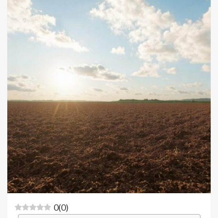
0
(
0
)