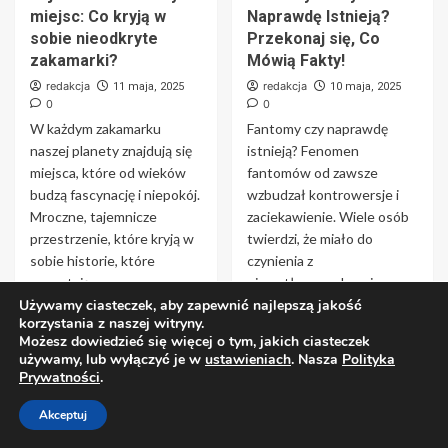
miejsc: Co kryją w
Naprawdę Istnieją?
sobie nieodkryte
Przekonaj się, Co
zakamarki?
Mówią Fakty!
redakcja
redakcja
11 maja, 2025
10 maja, 2025
0
0
W każdym zakamarku
Fantomy czy naprawdę
naszej planety znajdują się
istnieją? Fenomen
miejsca, które od wieków
fantomów od zawsze
budzą fascynację i niepokój.
wzbudzał kontrowersje i
Mroczne, tajemnicze
zaciekawienie. Wiele osób
przestrzenie, które kryją w
twierdzi, że miało do
sobie historie, które
czynienia z
pozostają...
niewytłumaczalnymi
Używamy ciasteczek, aby zapewnić najlepszą jakość
zjawiskami, które przypisuje
Czytaj
korzystania z naszej witryny.
się...
Możesz dowiedzieć się więcej o tym, jakich ciasteczek
używamy, lub wyłączyć je w
ustawieniach
. Nasza
Polityka
Czytaj
Prywatności
.
Akceptuj