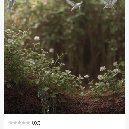
0
(
0
)