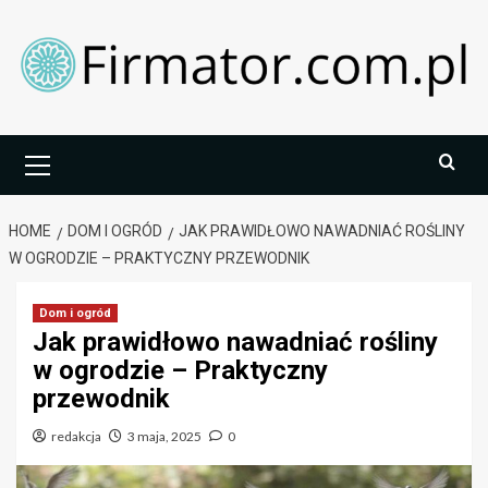
Skip
to
content
Primary
Menu
HOME
DOM I OGRÓD
JAK PRAWIDŁOWO NAWADNIAĆ ROŚLINY
W OGRODZIE – PRAKTYCZNY PRZEWODNIK
Dom i ogród
Jak prawidłowo nawadniać rośliny
w ogrodzie – Praktyczny
przewodnik
redakcja
3 maja, 2025
0