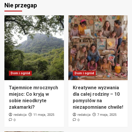
Nie przegap
Dom i ogród
Dom i ogród
Tajemnice mrocznych
Kreatywne wyzwania
miejsc: Co kryją w
dla całej rodziny – 10
sobie nieodkryte
pomysłów na
zakamarki?
niezapomniane chwile!
redakcja
redakcja
11 maja, 2025
7 maja, 2025
0
0