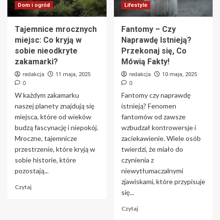
Dom i ogród
Lifestyle
Tajemnice mrocznych
Fantomy – Czy
miejsc: Co kryją w
Naprawdę Istnieją?
sobie nieodkryte
Przekonaj się, Co
zakamarki?
Mówią Fakty!
redakcja
redakcja
11 maja, 2025
10 maja, 2025
0
0
W każdym zakamarku
Fantomy czy naprawdę
naszej planety znajdują się
istnieją? Fenomen
miejsca, które od wieków
fantomów od zawsze
budzą fascynację i niepokój.
wzbudzał kontrowersje i
Mroczne, tajemnicze
zaciekawienie. Wiele osób
przestrzenie, które kryją w
twierdzi, że miało do
sobie historie, które
czynienia z
pozostają...
niewytłumaczalnymi
zjawiskami, które przypisuje
Czytaj
się...
Czytaj