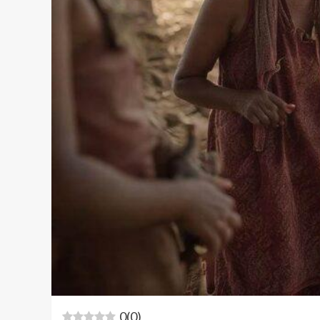
0
(
0
)