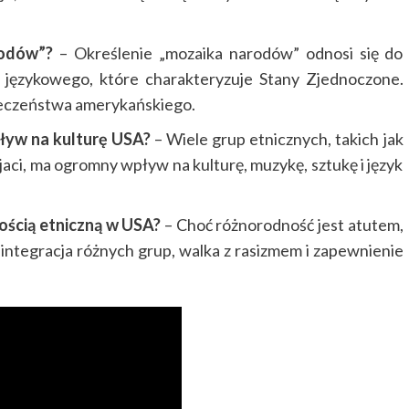
rodów”?
– Określenie „mozaika narodów” odnosi się do
i językowego, które charakteryzuje Stany Zjednoczone.
łeczeństwa amerykańskiego.
pływ na kulturę USA?
– Wiele grup etnicznych, takich jak
aci, ma ogromny wpływ na kulturę, muzykę, sztukę i język
ością etniczną w USA?
– Choć różnorodność jest atutem,
k integracja różnych grup, walka z rasizmem i zapewnienie