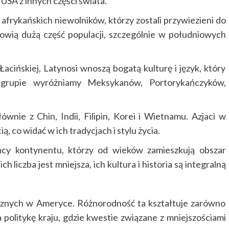
o USA z innych części świata.
frykańskich niewolników, którzy zostali przywiezieni do
nowią dużą część populacji, szczególnie w południowych
cińskiej, Latynosi wnoszą bogatą kulturę i język, który
grupie wyróżniamy Meksykanów, Portorykańczyków,
wnie z Chin, Indii, Filipin, Korei i Wietnamu. Azjaci w
 co widać w ich tradycjach i stylu życia.
cy kontynentu, którzy od wieków zamieszkują obszar
 liczba jest mniejsza, ich kultura i historia są integralną
nicznych w Ameryce. Różnorodność ta kształtuje zarówno
 politykę kraju, gdzie kwestie związane z mniejszościami