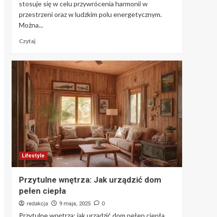
stosuje się w celu przywrócenia harmonii w
przestrzeni oraz w ludzkim polu energetycznym.
Można...
Czytaj
Lifestyle
Przytulne wnętrza: Jak urządzić dom
pełen ciepła
redakcja
0
9 maja, 2025
Przytulne wnętrza: jak urządzić dom pełen ciepła