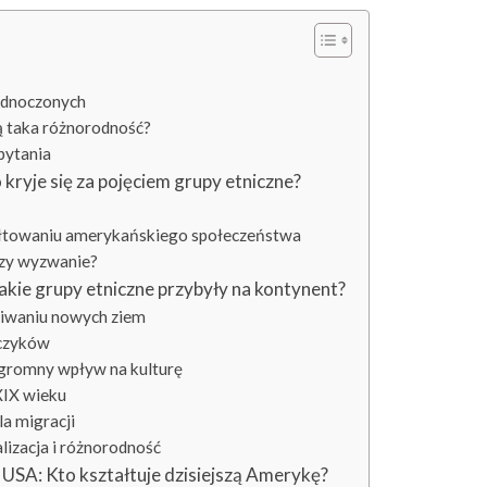
ednoczonych
ą taka różnorodność?
pytania
kryje się za pojęciem grupy etniczne?
tałtowaniu amerykańskiego społeczeństwa
czy wyzwanie?
Jakie grupy etniczne przybyły na kontynent?
iwaniu nowych ziem
jczyków
 ogromny wpływ na kulturę
XIX wieku
la migracji
lizacja i różnorodność
w USA: Kto kształtuje dzisiejszą Amerykę?