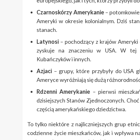
europejskiego, jak i tych, którzy przybyli d
Czarnoskórzy Amerykanie
– potomkowie a
Ameryki w okresie kolonialnym. Dziś sta
stanach.
Latynosi
– pochodzący z krajów Ameryki Ła
zyskuje na znaczeniu w USA. W tej 
Kubańczyków i innych.
Azjaci
– grupy, które przybyły do USA głó
Ameryce wyróżniają się dużą różnorodnością,
Rdzenni Amerykanie
– pierwsi mieszkań
dzisiejszych Stanów Zjednoczonych. Choć ich
częścią amerykańskiego dziedzictwa.
To tylko niektóre z najliczniejszych grup et
codzienne życie mieszkańców, jak i wpływa na