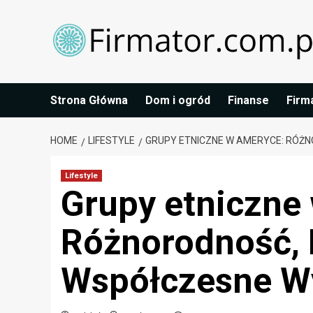
Skip
to
content
Strona Główna
Dom i ogród
Finanse
Firm
HOME
LIFESTYLE
GRUPY ETNICZNE W AMERYCE: RÓŻN
Lifestyle
Grupy etniczne
Różnorodność, H
Współczesne W