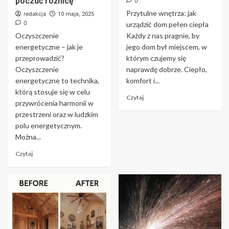
poczuć różnicę
0
Przytulne wnętrza: jak
redakcja
10 maja, 2025
0
urządzić dom pełen ciepła
Oczyszczenie
Każdy z nas pragnie, by
energetyczne – jak je
jego dom był miejscem, w
przeprowadzić?
którym czujemy się
Oczyszczenie
naprawdę dobrze. Ciepło,
energetyczne to technika,
komfort i...
którą stosuje się w celu
Czytaj
przywrócenia harmonii w
przestrzeni oraz w ludzkim
polu energetycznym.
Można...
Czytaj