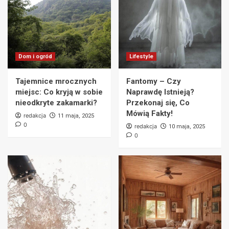
Dom i ogród
Lifestyle
Tajemnice mrocznych
Fantomy – Czy
miejsc: Co kryją w sobie
Naprawdę Istnieją?
nieodkryte zakamarki?
Przekonaj się, Co
Mówią Fakty!
redakcja
11 maja, 2025
0
redakcja
10 maja, 2025
0