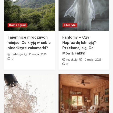
Przebudowa mieszkania – co warto
wiedzieć? Kluczowe wskazówki i porady
5
Lifestyle
Dom i ogród
Lifestyle
Sposoby na zmęczenie – Jak odzyskać
energię i czuć się pełnym sił?
Tajemnice mrocznych
Fantomy – Czy
6
miejsc: Co kryją w sobie
Naprawdę Istnieją?
nieodkryte zakamarki?
Przekonaj się, Co
Mówią Fakty!
Lifestyle
redakcja
11 maja, 2025
Jak zrobić naturalny kosmetyk w domu – 10
0
redakcja
10 maja, 2025
prostych kroków do pielęgnacji bez chemii
0
7
Dom i ogród
Tajemnice mrocznych miejsc: Co kryją w
sobie nieodkryte zakamarki?
1
Lifestyle