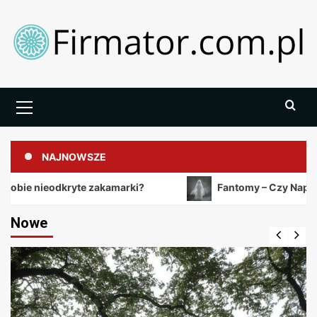
Skip
to
content
Primary
Menu
NAJNOWSZE
dkryte zakamarki?
Fantomy – Czy Naprawdę Istnieją
Nowe