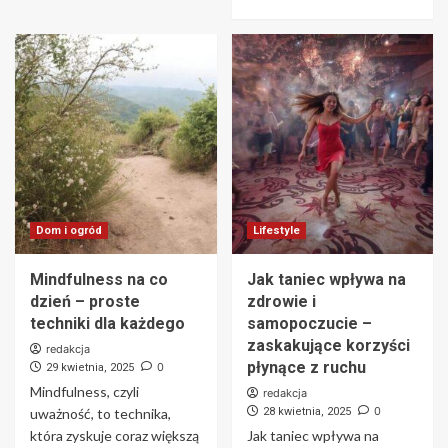
Dom i ogród
Lifestyle
Mindfulness na co
Jak taniec wpływa na
dzień – proste
zdrowie i
techniki dla każdego
samopoczucie –
zaskakujące korzyści
redakcja
płynące z ruchu
0
29 kwietnia, 2025
Mindfulness, czyli
redakcja
0
uważność, to technika,
28 kwietnia, 2025
która zyskuje coraz większą
Jak taniec wpływa na