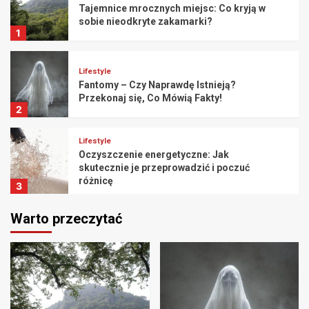
Tajemnice mrocznych miejsc: Co kryją w
sobie nieodkryte zakamarki?
1
Lifestyle
Fantomy – Czy Naprawdę Istnieją?
Przekonaj się, Co Mówią Fakty!
2
Lifestyle
Oczyszczenie energetyczne: Jak
skutecznie je przeprowadzić i poczuć
różnicę
3
Warto przeczytać
Lifestyle
Przytulne wnętrza: Jak urządzić dom pełen
ciepła
4
Lifestyle