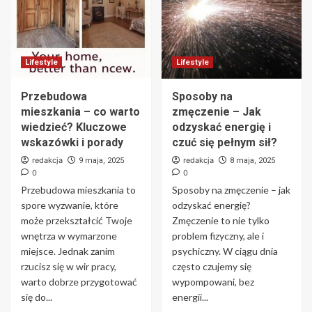
Lifestyle
Lifestyle
Przebudowa
Sposoby na
mieszkania – co warto
zmęczenie – Jak
wiedzieć? Kluczowe
odzyskać energię i
wskazówki i porady
czuć się pełnym sił?
redakcja
redakcja
9 maja, 2025
8 maja, 2025
0
0
Przebudowa mieszkania to
Sposoby na zmęczenie – jak
spore wyzwanie, które
odzyskać energię?
może przekształcić Twoje
Zmęczenie to nie tylko
wnętrza w wymarzone
problem fizyczny, ale i
miejsce. Jednak zanim
psychiczny. W ciągu dnia
rzucisz się w wir pracy,
często czujemy się
warto dobrze przygotować
wypompowani, bez
się do...
energii...