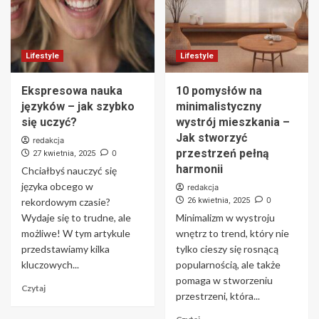
Lifestyle
Lifestyle
Ekspresowa nauka
10 pomysłów na
języków – jak szybko
minimalistyczny
się uczyć?
wystrój mieszkania –
Jak stworzyć
redakcja
przestrzeń pełną
0
27 kwietnia, 2025
harmonii
Chciałbyś nauczyć się
języka obcego w
redakcja
0
rekordowym czasie?
26 kwietnia, 2025
Wydaje się to trudne, ale
Minimalizm w wystroju
możliwe! W tym artykule
wnętrz to trend, który nie
przedstawiamy kilka
tylko cieszy się rosnącą
kluczowych...
popularnością, ale także
pomaga w stworzeniu
Czytaj
przestrzeni, która...