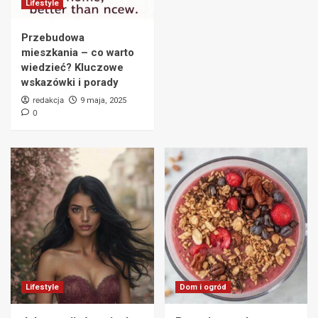
Lifestyle
energię i czuć się pełnym sił?
6
Przebudowa
mieszkania – co warto
Lifestyle
wiedzieć? Kluczowe
Jak zrobić naturalny kosmetyk w domu – 10
wskazówki i porady
prostych kroków do pielęgnacji bez chemii
redakcja
9 maja, 2025
7
0
Lifestyle
Dom i ogród