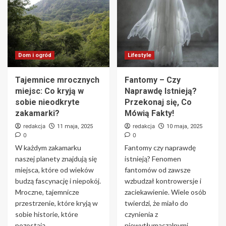
Dom i ogród
Lifestyle
Tajemnice mrocznych
Fantomy – Czy
miejsc: Co kryją w
Naprawdę Istnieją?
sobie nieodkryte
Przekonaj się, Co
zakamarki?
Mówią Fakty!
redakcja
redakcja
11 maja, 2025
10 maja, 2025
0
0
W każdym zakamarku
Fantomy czy naprawdę
naszej planety znajdują się
istnieją? Fenomen
miejsca, które od wieków
fantomów od zawsze
budzą fascynację i niepokój.
wzbudzał kontrowersje i
Mroczne, tajemnicze
zaciekawienie. Wiele osób
przestrzenie, które kryją w
twierdzi, że miało do
sobie historie, które
czynienia z
pozostają...
niewytłumaczalnymi