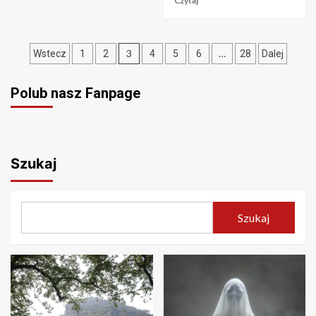
Czytaj
Stronicowanie
3
…
Wstecz
1
2
4
5
6
28
Dalej
wpisów
Polub nasz Fanpage
Szukaj
Szukaj