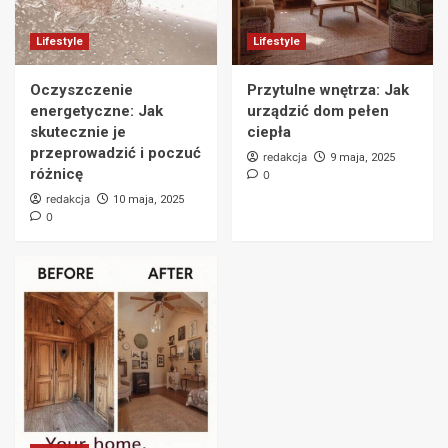
Fantomy – Czy Naprawdę Istnieją?
Przekonaj się, Co Mówią Fakty!
2
Lifestyle
Lifestyle
Lifestyle
Oczyszczenie
Przytulne wnętrza: Jak
Oczyszczenie energetyczne: Jak
energetyczne: Jak
urządzić dom pełen
skutecznie je przeprowadzić i poczuć
skutecznie je
ciepła
różnicę
3
przeprowadzić i poczuć
redakcja
9 maja, 2025
różnicę
0
redakcja
10 maja, 2025
Lifestyle
0
Przytulne wnętrza: Jak urządzić dom pełen
ciepła
4
Lifestyle
Przebudowa mieszkania – co warto
wiedzieć? Kluczowe wskazówki i porady
5
Lifestyle
Sposoby na zmęczenie – Jak odzyskać