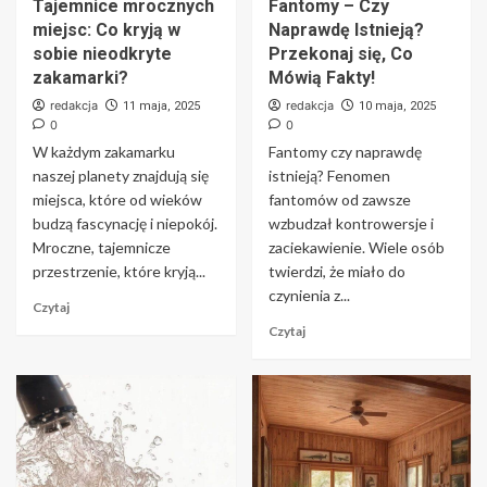
Tajemnice mrocznych
Fantomy – Czy
miejsc: Co kryją w
Naprawdę Istnieją?
sobie nieodkryte
Przekonaj się, Co
zakamarki?
Mówią Fakty!
redakcja
redakcja
11 maja, 2025
10 maja, 2025
0
0
W każdym zakamarku
Fantomy czy naprawdę
naszej planety znajdują się
istnieją? Fenomen
miejsca, które od wieków
fantomów od zawsze
budzą fascynację i niepokój.
wzbudzał kontrowersje i
Mroczne, tajemnicze
zaciekawienie. Wiele osób
przestrzenie, które kryją...
twierdzi, że miało do
czynienia z...
Czytaj
Czytaj