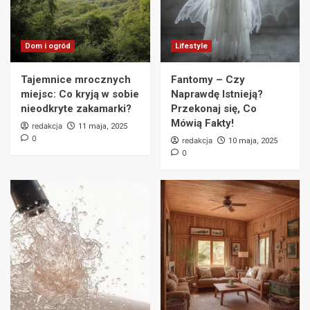
Dom i ogród
Lifestyle
Tajemnice mrocznych
Fantomy – Czy
miejsc: Co kryją w sobie
Naprawdę Istnieją?
nieodkryte zakamarki?
Przekonaj się, Co
Mówią Fakty!
redakcja
11 maja, 2025
0
redakcja
10 maja, 2025
0