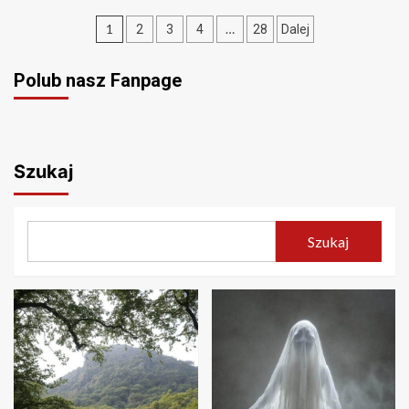
Stronicowanie
1
…
2
3
4
28
Dalej
wpisów
Polub nasz Fanpage
Szukaj
Szukaj