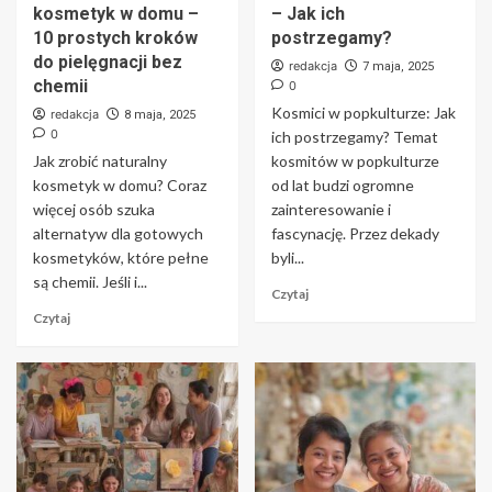
kosmetyk w domu –
– Jak ich
10 prostych kroków
postrzegamy?
do pielęgnacji bez
redakcja
7 maja, 2025
chemii
0
Kosmici w popkulturze: Jak
redakcja
8 maja, 2025
0
ich postrzegamy? Temat
Jak zrobić naturalny
kosmitów w popkulturze
kosmetyk w domu? Coraz
od lat budzi ogromne
więcej osób szuka
zainteresowanie i
alternatyw dla gotowych
fascynację. Przez dekady
kosmetyków, które pełne
byli...
są chemii. Jeśli i...
Czytaj
Czytaj