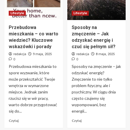
Lifestyle
Lifestyle
Przebudowa
Sposoby na
mieszkania – co warto
zmęczenie – Jak
wiedzieć? Kluczowe
odzyskać energię i
wskazówki i porady
czuć się pełnym sił?
redakcja
redakcja
9 maja, 2025
8 maja, 2025
0
0
Przebudowa mieszkania to
Sposoby na zmęczenie – jak
spore wyzwanie, które
odzyskać energię?
może przekształcić Twoje
Zmęczenie to nie tylko
wnętrza w wymarzone
problem fizyczny, ale i
miejsce. Jednak zanim
psychiczny. W ciągu dnia
rzucisz się w wir pracy,
często czujemy się
warto dobrze przygotować
wypompowani, bez
się do...
energii...
Czytaj
Czytaj