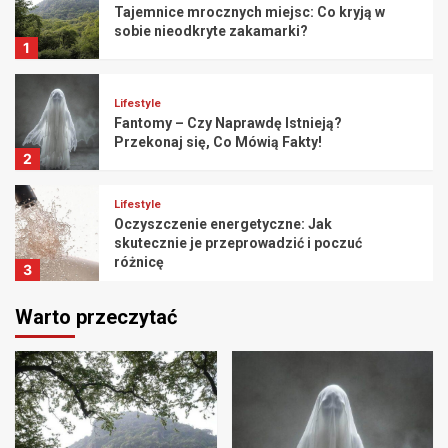
Tajemnice mrocznych miejsc: Co kryją w
sobie nieodkryte zakamarki?
1
Lifestyle
Fantomy – Czy Naprawdę Istnieją?
Przekonaj się, Co Mówią Fakty!
2
Lifestyle
Oczyszczenie energetyczne: Jak
skutecznie je przeprowadzić i poczuć
różnicę
3
Warto przeczytać
Lifestyle
Przytulne wnętrza: Jak urządzić dom pełen
ciepła
4
Lifestyle