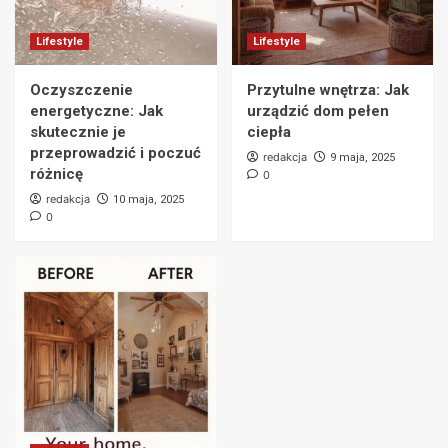
Fantomy – Czy Naprawdę Istnieją?
Przekonaj się, Co Mówią Fakty!
2
Lifestyle
Lifestyle
Lifestyle
Oczyszczenie
Przytulne wnętrza: Jak
Oczyszczenie energetyczne: Jak
energetyczne: Jak
urządzić dom pełen
skutecznie je przeprowadzić i poczuć
skutecznie je
ciepła
różnicę
3
przeprowadzić i poczuć
redakcja
9 maja, 2025
różnicę
0
redakcja
10 maja, 2025
Lifestyle
0
Przytulne wnętrza: Jak urządzić dom pełen
ciepła
4
Lifestyle
Przebudowa mieszkania – co warto
wiedzieć? Kluczowe wskazówki i porady
5
Lifestyle
Sposoby na zmęczenie – Jak odzyskać