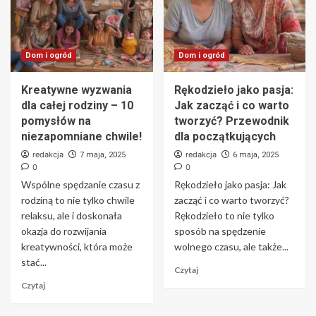
Dom i ogród
Dom i ogród
Kreatywne wyzwania
Rękodzieło jako pasja:
dla całej rodziny – 10
Jak zacząć i co warto
pomysłów na
tworzyć? Przewodnik
niezapomniane chwile!
dla początkujących
redakcja
redakcja
7 maja, 2025
6 maja, 2025
0
0
Wspólne spędzanie czasu z
Rękodzieło jako pasja: Jak
rodziną to nie tylko chwile
zacząć i co warto tworzyć?
relaksu, ale i doskonała
Rękodzieło to nie tylko
okazja do rozwijania
sposób na spędzenie
kreatywności, która może
wolnego czasu, ale także...
stać...
Czytaj
Czytaj