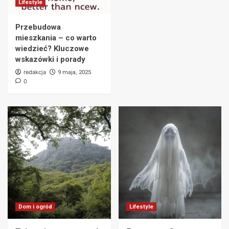
Lifestyle
energię i czuć się pełnym sił?
6
Przebudowa
mieszkania – co warto
Lifestyle
wiedzieć? Kluczowe
Jak zrobić naturalny kosmetyk w domu – 10
wskazówki i porady
prostych kroków do pielęgnacji bez chemii
redakcja
9 maja, 2025
7
0
Dom i ogród
Lifestyle