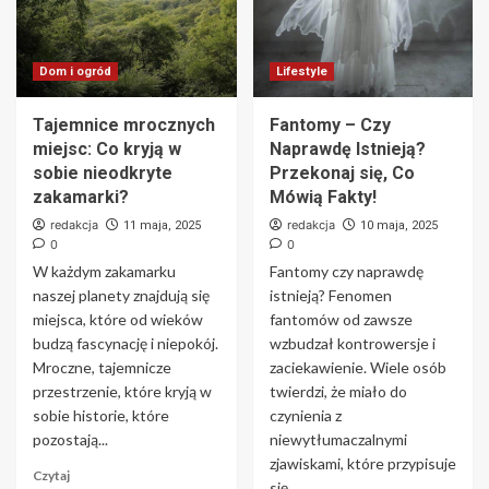
Dom i ogród
Lifestyle
Tajemnice mrocznych
Fantomy – Czy
miejsc: Co kryją w
Naprawdę Istnieją?
sobie nieodkryte
Przekonaj się, Co
zakamarki?
Mówią Fakty!
redakcja
redakcja
11 maja, 2025
10 maja, 2025
0
0
W każdym zakamarku
Fantomy czy naprawdę
naszej planety znajdują się
istnieją? Fenomen
miejsca, które od wieków
fantomów od zawsze
budzą fascynację i niepokój.
wzbudzał kontrowersje i
Mroczne, tajemnicze
zaciekawienie. Wiele osób
przestrzenie, które kryją w
twierdzi, że miało do
sobie historie, które
czynienia z
pozostają...
niewytłumaczalnymi
zjawiskami, które przypisuje
Czytaj
się...