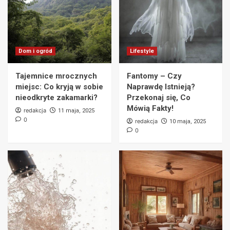
Przebudowa mieszkania – co warto
wiedzieć? Kluczowe wskazówki i porady
5
Lifestyle
Dom i ogród
Lifestyle
Sposoby na zmęczenie – Jak odzyskać
energię i czuć się pełnym sił?
Tajemnice mrocznych
Fantomy – Czy
6
miejsc: Co kryją w sobie
Naprawdę Istnieją?
nieodkryte zakamarki?
Przekonaj się, Co
Mówią Fakty!
Lifestyle
redakcja
11 maja, 2025
Jak zrobić naturalny kosmetyk w domu – 10
0
redakcja
10 maja, 2025
prostych kroków do pielęgnacji bez chemii
0
7
Dom i ogród
Tajemnice mrocznych miejsc: Co kryją w
sobie nieodkryte zakamarki?
1
Lifestyle