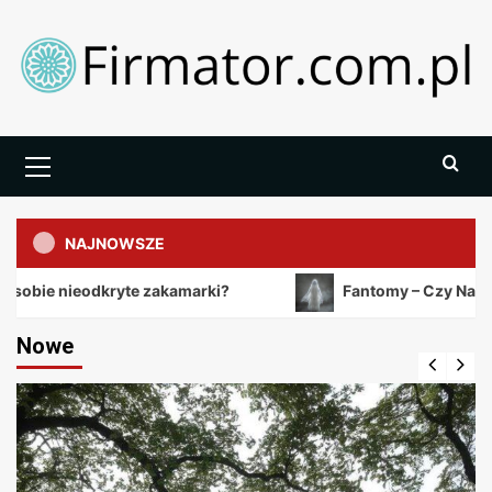
Skip
to
content
Primary
Menu
NAJNOWSZE
odkryte zakamarki?
Fantomy – Czy Naprawdę Istniej
Nowe